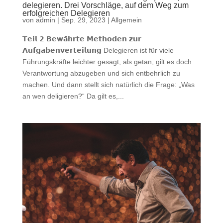
delegieren. Drei Vorschläge, auf dem Weg zum
erfolgreichen Delegieren
von
admin
|
Sep. 29, 2023
|
Allgemein
𝗧𝗲𝗶𝗹 𝟮 𝗕𝗲𝘄𝗮̈𝗵𝗿𝘁𝗲 𝗠𝗲𝘁𝗵𝗼𝗱𝗲𝗻 𝘇𝘂𝗿
𝗔𝘂𝗳𝗴𝗮𝗯𝗲𝗻𝘃𝗲𝗿𝘁𝗲𝗶𝗹𝘂𝗻𝗴 Delegieren ist für viele
Führungskräfte leichter gesagt, als getan, gilt es doch
Verantwortung abzugeben und sich entbehrlich zu
machen. Und dann stellt sich natürlich die Frage: „Was
an wen deligieren?“ Da gilt es,...