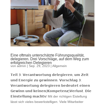
Eine oftmals unterschätzte Führungsqualität,
delegieren. Drei Vorschläge, auf dem Weg zum
erfolgreichen Delegieren
von
admin
|
Sep. 29, 2023
|
Allgemein
𝗧𝗲𝗶𝗹 𝟯: 𝗩𝗲𝗿𝗮𝗻𝘁𝘄𝗼𝗿𝘁𝘂𝗻𝗴 𝗱𝗲𝗹𝗲𝗴𝗶𝗲𝗿𝗲𝗻, 𝘂𝗺 𝗭𝗲𝗶𝘁
𝘂𝗻𝗱 𝗘𝗻𝗲𝗿𝗴𝗶𝗲 𝘇𝘂 𝗴𝗲𝘄𝗶𝗻𝗻𝗲𝗻. 𝗩𝗼𝗿𝘀𝗰𝗵𝗹𝗮𝗴 𝟯:
𝗩𝗲𝗿𝗮𝗻𝘁𝘄𝗼𝗿𝘁𝘂𝗻𝗴 𝗱𝗲𝗹𝗲𝗴𝗶𝗲𝗿𝗲𝗻 𝗯𝗲𝗱𝗲𝘂𝘁𝗲𝘁 𝗲𝗶𝗻𝗲𝗻
𝗚𝗲𝘄𝗶𝗻𝗻 𝘂𝗻𝗱 𝗸𝗲𝗶𝗻𝗲𝗻(𝗞𝗼𝗺𝗽𝗲𝘁𝗲𝗻𝘇)𝗩𝗲𝗿𝗹𝘂𝘀𝘁. 𝗗𝗶𝗲
𝗘𝗶𝗻𝘀𝘁𝗲𝗹𝗹𝘂𝗻𝗴 𝗺𝗮𝗰𝗵𝘁𝘀! Mit der richtigen Eistellung
lässt sich vieles bewerkstelligen. Viele Mitarbeiter