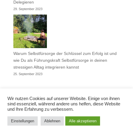
Delegieren
29. September 2023
Warum Selbstfürsorge der Schlüssel zum Erfolg ist und
wie Du als Führungskraft Selbstfürsorge in deinen
stressigen Alltag integrieren kannst
25. September 2023
Wir nutzen Cookies auf unserer Website. Einige von ihnen
sind essenziell, während andere uns helfen, diese Website
und Ihre Erfahrung zu verbessern.
© Helmut Ranalter 2019 | +43 676 4343808 |
helmut@mentorsein.at |
rent-a-web
|
Datenschutz
|
Einstellungen
Ablehnen
Alle akzeptieren
Impressum