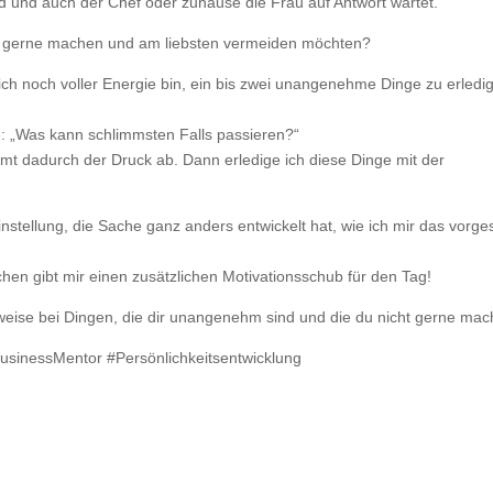
ird und auch der Chef oder zuhause die Frau auf Antwort wartet.
ht gerne machen und am liebsten vermeiden möchten?
h noch voller Energie bin, ein bis zwei unangenehme Dinge zu erledi
ge: „Was kann schlimmsten Falls passieren?“
t dadurch der Druck ab. Dann erledige ich diese Dinge mit der
instellung, die Sache ganz anders entwickelt hat, wie ich mir das vorges
en gibt mir einen zusätzlichen Motivationsschub für den Tag!
eise bei Dingen, die dir unangenehm sind und die du nicht gerne mac
sinessMentor #Persönlichkeitsentwicklung