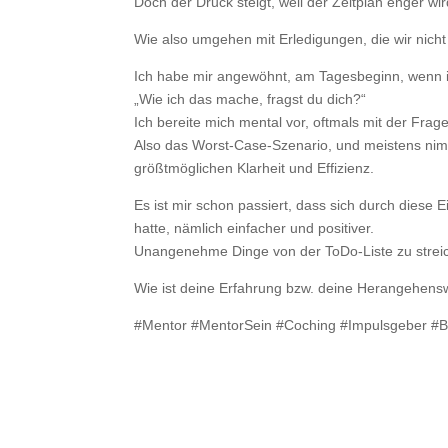
Doch der Druck steigt, weil der Zeitplan enger w
Wie also umgehen mit Erledigungen, die wir nic
Ich habe mir angewöhnt, am Tagesbeginn, wenn ic
„Wie ich das mache, fragst du dich?“
Ich bereite mich mental vor, oftmals mit der Fra
Also das Worst-Case-Szenario, und meistens nimm
größtmöglichen Klarheit und Effizienz.
Es ist mir schon passiert, dass sich durch diese E
hatte, nämlich einfacher und positiver.
Unangenehme Dinge von der ToDo-Liste zu streich
Wie ist deine Erfahrung bzw. deine Herangehensw
#Mentor #MentorSein #Coching #Impulsgeber #Bu