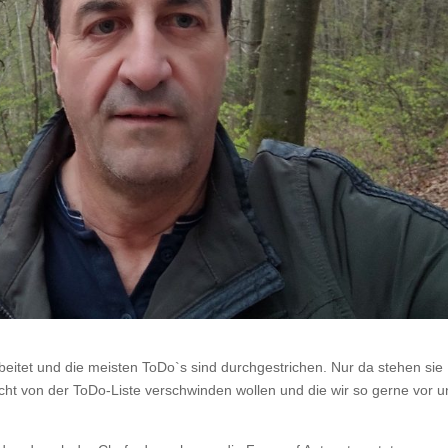
beitet und die meisten ToDo`s sind durchgestrichen. Nur da stehen sie
ht von der ToDo-Liste verschwinden wollen und die wir so gerne vor u