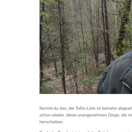
Kennst du das, die ToDo-Liste ist beinahe abgear
schon wieder, diese unangenehmen Dinge, die nic
herschieben.